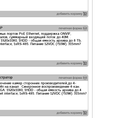
4P
имых портов PoE Ethernet, поддержка ONVIF,
алов, суммарный входящий поток до 40M. .
1920х1080, 1HDD - общая емкость архива до 8 Tb,
interface, 1хRS-485. Питание 12VDC (?10W). 315mm?
истратор
лючение камер сторонних производителей,до 4-
п на канал . Синхронное воспроизведение 4-кан.
VGA: 1920х1080, 1HDD - общая емкость архива до 4
net interface, 1хRS-485. Питание 12VDC (?10W). 315mm?