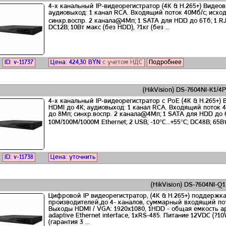
4-х канальный IP-видеорегистратор (4K & H.265+) Видеовх
аудиовыход: 1 канал RCA. Входящий поток 40Мб/с; исхо
синхр.воспр. 2 канала@4Мп; 1 SATA для HDD до 6Тб; 1 RJ4
DC12В; 10Вт макс (без HDD), ?1кг (без ...
ID: v-11737
Цена:
424,30
BYN
с учетом НДС
Подробнее
(HikVision) DS-7604NI-K1/4P
4-х канальный IP-видеорегистратор c PoE (4K & H.265+) 
HDMI до 4К; аудиовыход: 1 канал RCA. Входящий поток 
до 8Мп; синхр.воспр. 2 канала@4Мп; 1 SATA для HDD до 
10M/100M/1000M Ethernet; 2 USB; -10°C...+55°C; DC48В; 65Вт 
ID: v-11738
Цена: уточнить
(HikVision) DS-7604NI-Q1
Цифровой IP видеорегистратор, (4K & H.265+) поддержк
производителей,до 4- каналов, суммарный входящий пот
Выходы HDMI / VGA: 1920х1080, 1HDD - общая емкость ар
adaptive Ethernet interface, 1хRS-485. Питание 12VDC (?
(гарантия 3 ...