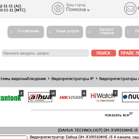
Ваш город
2-11-11 (A1)
Помона
40-11-11 (MTС)
Каталог
О компании
Наши услуги
П
товаров
стемы видеонаблюдения
Видеорегистраторы IP
Видеорегистраторы 
2
14
4
7
37
показать все
(DAHUA TECHNOLOGY) DH-XVR5104HE-I3 
Видеорегистратор Dahua DH-XVR5104HE-I3 4 канала; защ