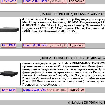
ID: v-12232
Цена:
250,75
BYN
с учетом НДС
Подробнее
(DAHUA TECHNOLOGY) DHI-NVR2104HS-P-4KS
4-х канальный IP видеорегистратор Двухъядерный проц
Мп Пропускная способность до 80 Mб/с Видеовыходы 1 H
4х1080Р/1х8 Мп (30 к/с) Поддержка Easy4ip Хранение 1 S
Поддержка IPC UPnP, 4 PoE портов iPhone, iPad, Androi
ONVIF Ver. 2.4 Питание DC 48 В/ 1.25 ...
ID: v-11858
Цена:
383,80
BYN
с учетом НДС
Подробнее
(DAHUA TECHNOLOGY) DHI-NVR4104HS-4KS2/
Сетевой видеорегистратор Dahua DHI-NVR4104HS-4KS2/
промышленного класса ОС Встроенный Linux Интерфейс
интерфейсе Защита периметра с помощью камеры Произ
фотографий по каналу, времени и типу события Распоз
канала Атрибуты лица 6 атрибутов: Пол, возраст, очки,
Поиск изображений по каналу, времени и атрибутам лиц
Поиск ИИ Поиск по классификации целей (человек, транс
Пропускная способность ...
ID: v-11844
Цена:
301,45
BYN
с учетом НДС
Подробнее
(HikVision) DS-7604NI-K1(B