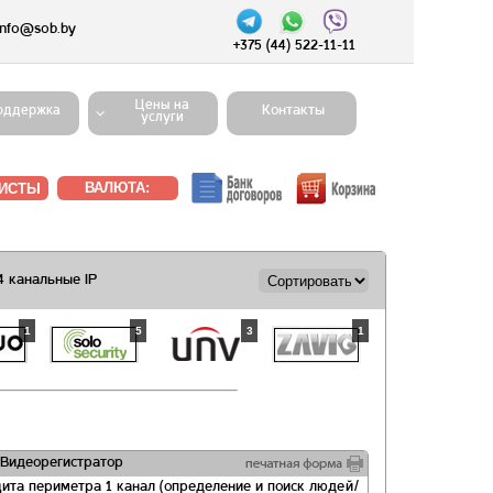
info@sob.by
+375 (44) 522-11-11
Цены на
Контакты
оддержка
услуги
ВАЛЮТА:
4 канальные IP
1
5
3
1
Видеорегистратор
ита периметра 1 канал (определение и поиск людей/