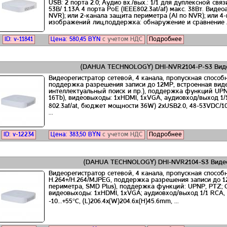
USB: 2 порта 2.0; Аудио вх./вых.: 1/1 для дуплексной связ
53В/ 1.13A 4 порта PoE (IEEE802.3at/af) макс. 38Вт. Виде
NVR); или 2-канала защита периметра (AI по NVR); или 4-
изображений лиц,поддержка: обнаружение и сравнение ли
ID: v-11841
Цена:
580,45
BYN
с учетом НДС
Подробнее
(DAHUA TECHNOLOGY) DHI-NVR2104-P-S3 Виде
Видеорегистратор сетевой, 4 канала, пропускная способн
поддержка разрешения записи до 12MP, встроенная виде
интеллектуальный поиск и пр.), поддержка функций UPNP
16Tb), видеовыходы: 1хHDMI, 1хVGA, аудиовход/выход 1/1
802.3af/at, бюджет мощности 36W) 2xUSB2.0, 48-53VDC/10W
...
ID: v-12234
Цена:
383,50
BYN
с учетом НДС
Подробнее
(DAHUA TECHNOLOGY) DHI-NVR2104-S3 Видео
Видеорегистратор сетевой, 4 канала, пропускная способн
H.264+/H.264/MJPEG, поддержка разрешения записи до 
периметра, SMD Plus), поддержка функций: UPNP, PTZ; ON
видеовыходы: 1хHDMI, 1хVGA; аудиовход/выход 1/1 RCA, 
-10...+55°C, (L)206.4x(W)204.6х(H)45.6mm, ...