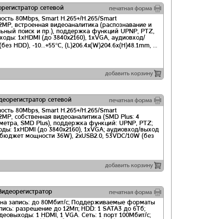
регистратор сетевой
ость 80Mbps, Smart H.265+/H.265/Smart
2MP, встроенная видеоаналитика (распознавание и
льный поиск и пр.), поддержка функций UPNP, PTZ,
ыходы: 1хHDMI (до 3840x2160), 1хVGA, аудиовход/
з HDD), -10...+55°C, (L)206.4x(W)204.6х(H)48.1mm, ...
еорегистратор сетевой
ость 80Mbps, Smart H.265+/H.265/Smart
MP, собственная видеоаналитика (SMD Plus: 4
метра, SMD Plus), поддержка функций: UPNP, PTZ;
ходы: 1хHDMI (до 3840x2160), 1хVGA; аудиовход/выход
at, бюджет мощности 36W), 2xUSB2.0, 53VDC/10W (без
идеорегистратор
 на запись: до 80Мбит/с; Поддерживаемые форматы
апись: разрешение до 12Мп; HDD: 1 SATA3 до 6Тб;
деовыходы: 1 HDMI, 1 VGA. Сеть: 1 порт 100Мбит/с;