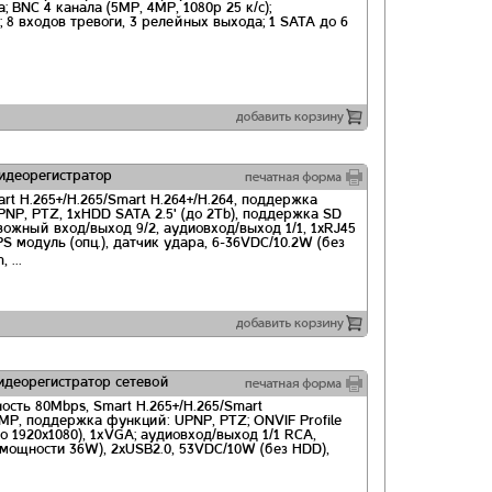
; BNC 4 канала (5MP, 4MP, 1080p 25 к/с);
B); 8 входов тревоги, 3 релейных выхода; 1 SATA до 6
деорегистратор
rt H.265+/H.265/Smart H.264+/H.264, поддержка
P, PTZ, 1хHDD SATA 2.5' (до 2Tb), поддержка SD
вожный вход/выход 9/2, аудиовход/выход 1/1, 1xRJ45
PS модуль (опц.), датчик удара, 6-36VDC/10.2W (без
 ...
деорегистратор сетевой
ость 80Mbps, Smart H.265+/H.265/Smart
MP, поддержка функций: UPNP, PTZ; ONVIF Profile
о 1920x1080), 1хVGA; аудиовход/выход 1/1 RCA,
т мощности 36W), 2xUSB2.0, 53VDC/10W (без HDD),