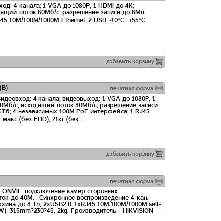
од: 4 канала; 1 VGA до 1080Р, 1 HDMI до 4К;
дящий поток 80Мб/с; разрешение записи до 8Мп;
5 10M/100M/1000M Ethernet; 2 USB; -10°C...+55°C;
(B)
Видеовход: 4 канала; видеовыход: 1 VGA до 1080Р, 1
40Мб/с; исходящий поток 80Мб/с; разрешение записи
6Тб; 4 независимых 100M PoE интерфейса; 1 RJ45
макс (без HDD), ?1кг (без ...
а ONVIF, подключение камер сторонних
ок до 40M. . Синхронное воспроизведение 4-кан.
хива до 8 Tb, 2хUSB2.0, 1хRJ45 10M/100M/1000М self-
10W). 315mm?230?45, 2kg. Производитель - HIKVISION