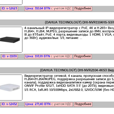
ID: v-12623
Цена:
310,64
BYN
с учетом НДС
Подробнее
(DAHUA TECHNOLOGY) DHI-NVR1104HS-S3/H
4-канальный IP-видеорегистратор с PoE, 4K и H.265+ Вхо
H.264+, H.264, MJPEG; разрешение записи до 8Мп; воспр
III до 8Тбайт; PoE: 4 порта; видеовыходы: 1 HDMI, 1 VGA;
до 36Вт); аудиовх/вых: 1/1; питание: ...
ID: v-11839
Цена:
193,99
BYN
с учетом НДС
Подробнее
(DAHUA TECHNOLOGY) DHI-NVR2104-4KS3 Виде
Видеорегистратор сетевой, 4 канала, пропускная способн
H.264+/H.264/MJPEG, поддержка разрешения записи до 12
канала), поддержка видеоаналитики камер (охрана пери
ONVIF Profile S/G/T, 1xHDD SATA 3.5' (до 20Tb), видеовы
1/1 RCA, 1xRJ45 10/100Mbps, 2xUSB2.0, 12VDC/10W (без HDD)
ID: v-12432
Цена:
271,40
BYN
с учетом НДС
Подробнее