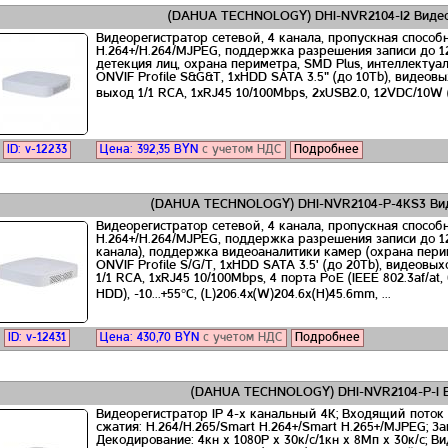
(DAHUA TECHNOLOGY) DHI-NVR2104-I2 Видео
Видеорегистратор сетевой, 4 канала, пропускная способн
H.264+/H.264/MJPEG, поддержка разрешения записи до 1
детекция лиц, охрана периметра, SMD Plus, интеллектуа
ONVIF Profile S&G&T, 1xHDD SATA 3.5" (до 10Tb), видеов
выход 1/1 RCA, 1xRJ45 10/100Mbps, 2xUSB2.0, 12VDC/10W (бе
ID: v-12233
Цена:
392,35
BYN
с учетом НДС
Подробнее
(DAHUA TECHNOLOGY) DHI-NVR2104-P-4KS3 Вид
Видеорегистратор сетевой, 4 канала, пропускная способн
H.264+/H.264/MJPEG, поддержка разрешения записи до 12
канала), поддержка видеоаналитики камер (охрана пери
ONVIF Profile S/G/T, 1xHDD SATA 3.5' (до 20Tb), видеовы
1/1 RCA, 1xRJ45 10/100Mbps, 4 порта PoE (IEEE 802.3af/
HDD), -10...+55°C, (L)206.4x(W)204.6х(H)45.6mm, ...
ID: v-12431
Цена:
430,70
BYN
с учетом НДС
Подробнее
(DAHUA TECHNOLOGY) DHI-NVR2104-P-I В
Видеорегистратор IP 4-х канальный 4K; Входящий поток
сжатия: H.264/H.265/Smart H.264+/Smart H.265+/MJPEG; З
Декодирование: 4кн х 1080Р х 30к/с/1кн х 8Мп х 30к/с; Ви