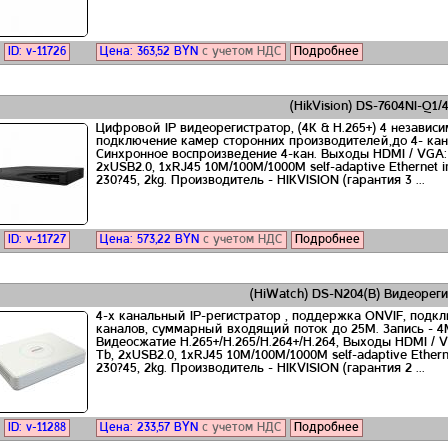
ID: v-11726
Цена:
363,52
BYN
с учетом НДС
Подробнее
(HikVision) DS-7604NI-Q1/
Цифровой IP видеорегистратор, (4K & H.265+) 4 независ
подключение камер сторонних производителей,до 4- кан
Синхронное воспроизведение 4-кан. Выходы HDMI / VGA: 
2хUSB2.0, 1хRJ45 10M/100M/1000М self-adaptive Ethernet 
230?45, 2kg. Производитель - HIKVISION (гарантия 3 ...
ID: v-11727
Цена:
573,22
BYN
с учетом НДС
Подробнее
(HiWatch) DS-N204(B) Видеорег
4-х канальный IP-регистратор , поддержка ONVIF, подк
каналов, суммарный входящий поток до 25M. Запись - 4М
Видеосжатие H.265+/H.265/H.264+/H.264, Выходы HDMI / 
Tb, 2хUSB2.0, 1хRJ45 10M/100M/1000М self-adaptive Ether
230?45, 2kg. Производитель - HIKVISION (гарантия 2 ...
ID: v-11288
Цена:
233,57
BYN
с учетом НДС
Подробнее