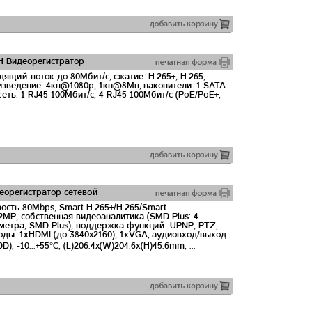
 Видеорегистратор
дящий поток до 80Мбит/с; сжатие: H.265+, H.265,
оизведение: 4кн@1080p, 1кн@8Мп; накопители: 1 SATA
 cеть: 1 RJ45 100Мбит/с, 4 RJ45 100Мбит/с (PoE/PoE+,
орегистратор сетевой
ость 80Mbps, Smart H.265+/H.265/Smart
MP, собственная видеоаналитика (SMD Plus: 4
метра, SMD Plus), поддержка функций: UPNP, PTZ;
ходы: 1хHDMI (до 3840x2160), 1хVGA; аудиовход/выход
, -10...+55°C, (L)206.4x(W)204.6х(H)45.6mm, ...