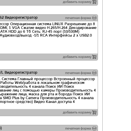
2 Видеорегистратор
ессор Операционная система LINUX Разрешение до 8
DMI, 1 VGA Сжатие видео H.265/H.264 Декодирование
ATA HDD до 6 Тб Сеть: RJ-45 порт (10/100M)
d Аудиовход/выход -1/1 RCA Интерфейсы 2 х USB2.0
L Видеорегистратор
L Система Главный процессор Встроенный процессор
 Работы Web/работа в локальном графическом
водительность 4 канала Поиск ИИ Поиск
навание лиц с помощью камеры Производительность 4
 выражение лица, маска для рта и борода Поиск ИИ
а SMD Plus by Camera Производительность 4 канала
портное средство) Видео Канал доступа 4
)