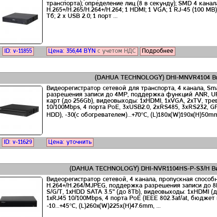
транспорта); определение лиц (8 в секунду); SMD 4 канала
H.265+/H.265/H.264+/H.264; 1 HDMI; 1 VGA; 1 RJ-45 (100 M
Тб; 2 х USB 2.0; 1 порт ...
ID: v-11855
Цена:
356,44
BYN
с учетом НДС
Подробнее
(DAHUA TECHNOLOGY) DHI-MNVR4104 Ви
Видеорегистратор сетевой для транспорта, 4 канала, Sma
разрешения записи до 4MP, поддержка функций ANR, UPN
карт (до 256Gb), видеовыходы: 1xHDMI, 1xVGA, 2xTV, тре
10/100Mbps, 4 порта PoE, 3хUSB2.0, 2хRS485, 3хRS232, G
HDD), -30(с обогревателем)...+70°C, (L)180x(W)190x(H)50mm,
ID: v-11629
Цена: уточнить
(DAHUA TECHNOLOGY) DHI-NVR1104HS-P-S3/H Ви
Видеорегистратор сетевой, 4 канала, пропускная способн
H.264+/H.264/MJPEG, поддержка разрешения записи до 8
S/G/T, 1xHDD SATA 3.5" (до 8Tb), видеовыходы: 1хHDMI (д
1xRJ45 10/100Mbps, 4 порта PoE (IEEE 802.3af/at, бюдже
-10...+45°C, (L)260x(W)225х(H)47.6mm, ...