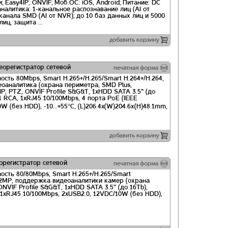
и; Easy4IP, ONVIF; Моб.ОС: iOS, Android; Питание: DC
оаналитика: 1-канальное распознавание лиц (AI от
канала SMD (AI от NVR); до 10 баз данных лиц и 5000
ц, защита ...
орегистратор сетевой
ость 80Mbps, Smart H.265+/H.265/Smart H.264+/H.264,
оаналитика (охрана периметра, SMD Plus,
, PTZ, ONVIF Profile S&G&T, 1xHDD SATA 3.5" (до
 RCA, 1xRJ45 10/100Mbps, 4 порта PoE (IEEE
 (без HDD), -10...+55°C, (L)206.4x(W)204.6х(H)48.1mm,
регистратор сетевой
ость 80/80Mbps, Smart H.265+/H.265/Smart
12MP, поддержка видеоаналитики камер (охрана
VIF Profile S&G&T, 1xHDD SATA 3.5" (до 16Tb),
1xRJ45 10/100Mbps, 2xUSB2.0, 12VDC/10W (без HDD),